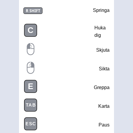
Springa
R SHIFT
Huka
C
dig
Skjuta
Sikta
E
Greppa
TAB
Karta
ESC
Paus