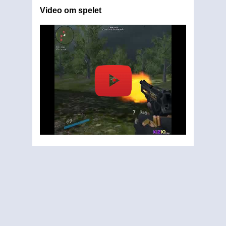
Video om spelet