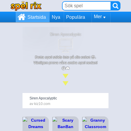
Mer
Startsida
Nya
Populära
Siren Apocalyptic
Detta spel stöds inte på din enhet 😞.
Vänligen prova våra andra spel nedan!
😄🎮
Siren Apocalyptic
av kiz10.com