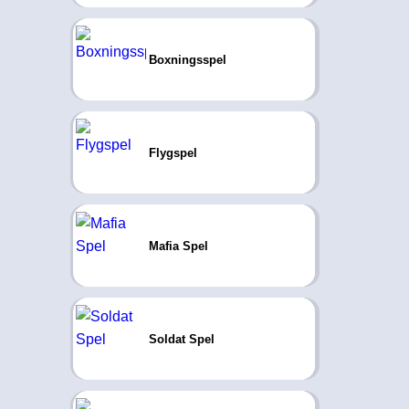
Boxningsspel
Flygspel
Mafia Spel
Soldat Spel