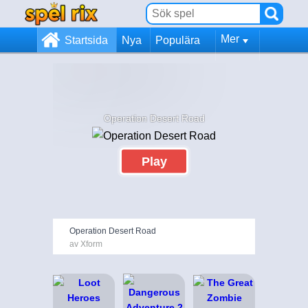
Mer
Startsida
Nya
Populära
Operation Desert Road
Play
Operation Desert Road
av Xform