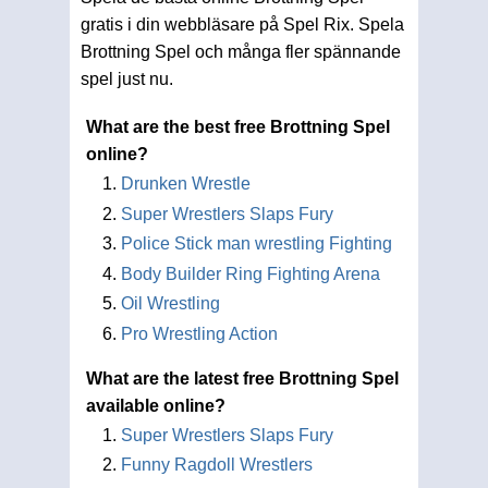
gratis i din webbläsare på Spel Rix. Spela
Brottning Spel och många fler spännande
spel just nu.
What are the best free Brottning Spel
online?
Drunken Wrestle
Super Wrestlers Slaps Fury
Police Stick man wrestling Fighting
Body Builder Ring Fighting Arena
Oil Wrestling
Pro Wrestling Action
What are the latest free Brottning Spel
available online?
Super Wrestlers Slaps Fury
Funny Ragdoll Wrestlers