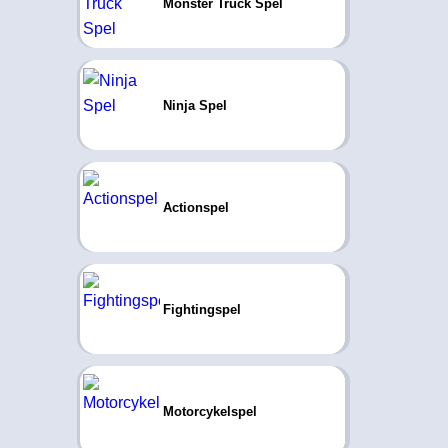
Monster Truck Spel
Ninja Spel
Actionspel
Fightingspel
Motorcykelspel