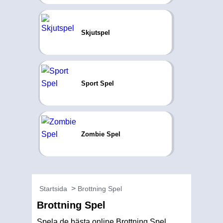
Skjutspel
Sport Spel
Zombie Spel
Startsida
Brottning Spel
Brottning Spel
Spela de bästa online Brottning Spel