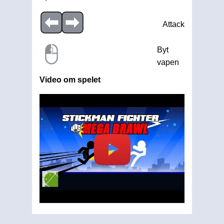
Attack
Byt
vapen
Video om spelet