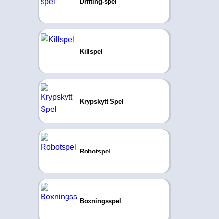
Drifting-spel
Killspel
Krypskytt Spel
Robotspel
Boxningsspel