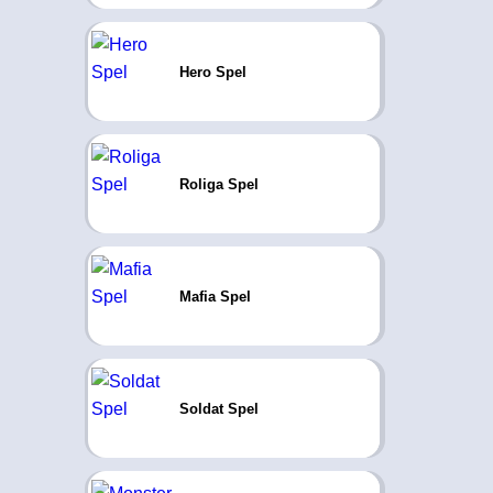
Hero Spel
Roliga Spel
Mafia Spel
Soldat Spel