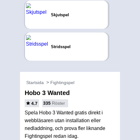
Skjutspel
Stridsspel
Startsida
Fightingspel
Hobo 3 Wanted
335
Röster
4.7
Spela Hobo 3 Wanted gratis direkt i
webbläsaren utan installation eller
nedladdning, och prova fler liknande
Fightingspel redan idag.