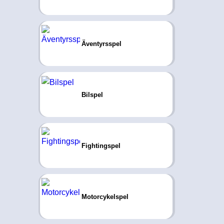
Äventyrsspel
Bilspel
Fightingspel
Motorcykelspel