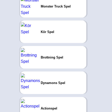
Monster Truck Spel
Kör Spel
Brottning Spel
Dynamons Spel
Actionspel