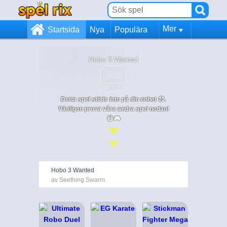
Mer
Startsida
Nya
Populära
Hobo 3 Wanted
Detta spel stöds inte på din enhet 😞.
Vänligen prova våra andra spel nedan!
😄🎮
Hobo 3 Wanted
av Seething Swarm