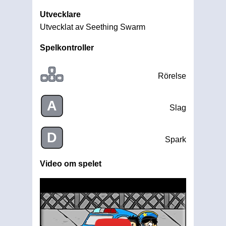
Utvecklare
Utvecklat av Seething Swarm
Spelkontroller
Rörelse
A
Slag
D
Spark
Video om spelet