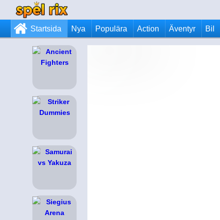
Startsida
Nya
Populära
Action
Äventyr
Bil