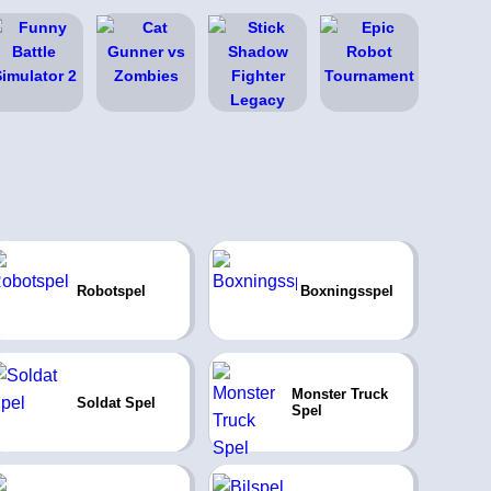
Robotspel
Boxningsspel
Monster Truck
Soldat Spel
Spel