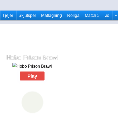
Tjejer
Skjutspel
Matlagning
Roliga
Match 3
.io
P
Hobo Prison Brawl
Play