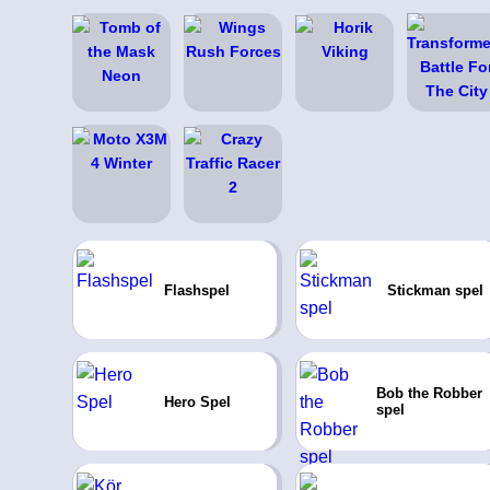
Flashspel
Stickman spel
Bob the Robber
Hero Spel
spel