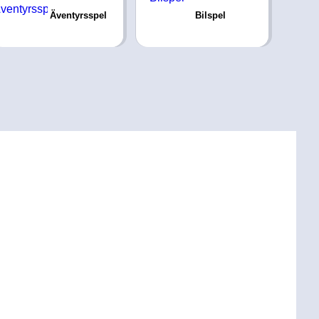
Äventyrsspel
Bilspel