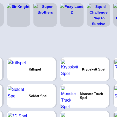
Killspel
Krypskytt Spel
Monster Truck
Soldat Spel
Spel