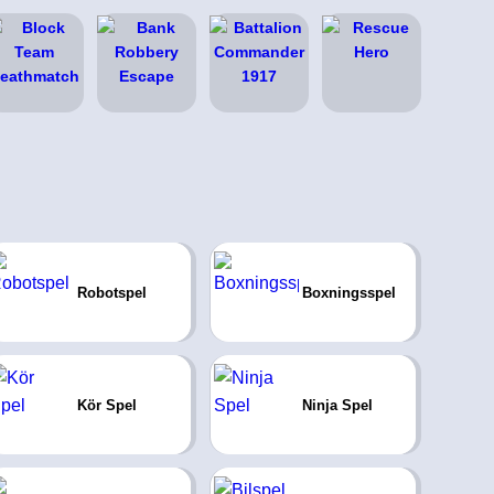
Robotspel
Boxningsspel
Kör Spel
Ninja Spel