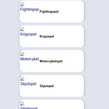
Fightingspel
Krigsspel
Motorcykelspel
Skjutspel