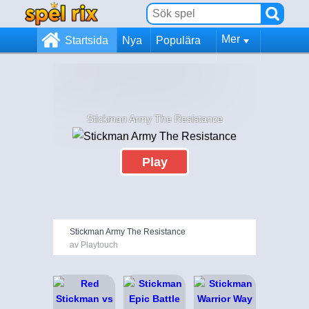
Mer
Startsida
Nya
Populära
Stickman Army The Resistance
Play
Stickman Army The Resistance
av Playtouch