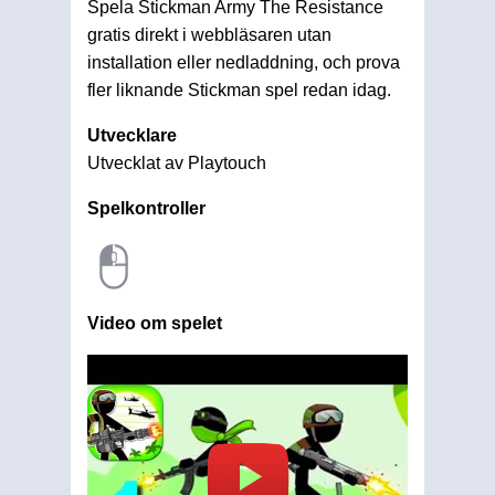
Spela Stickman Army The Resistance
gratis direkt i webbläsaren utan
installation eller nedladdning, och prova
fler liknande Stickman spel redan idag.
Utvecklare
Utvecklat av Playtouch
Spelkontroller
Video om spelet