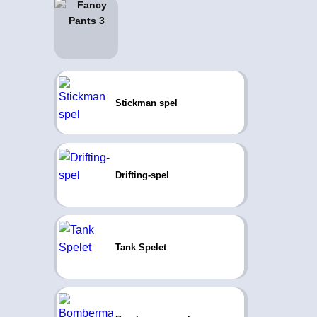
Stickman spel
Drifting-spel
Tank Spelet