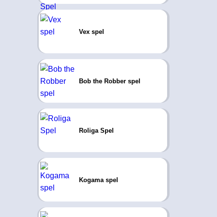
Vex spel
Bob the Robber spel
Roliga Spel
Kogama spel