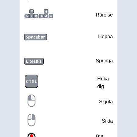
W
Rörelse
A
S
D
Spacebar
Hoppa
L SHIFT
Springa
Huka
CTRL
dig
Skjuta
Sikta
Byt