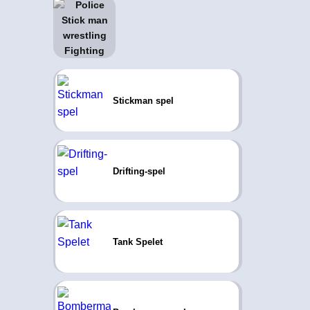
Stickman spel
Drifting-spel
Tank Spelet