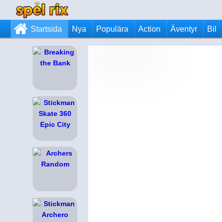
Startsida
Nya
Populära
Action
Äventyr
Bil