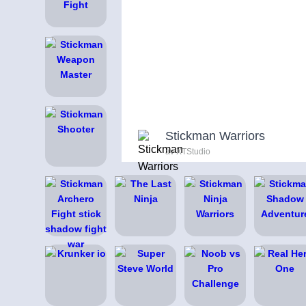
Stickman Warriors
av XTStudio