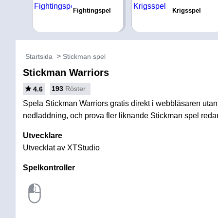
Fightingspel
Krigsspel
Startsida
Stickman spel
Stickman Warriors
193
Röster
4.6
Spela Stickman Warriors gratis direkt i webbläsaren utan i
nedladdning, och prova fler liknande Stickman spel reda
Utvecklare
Utvecklat av XTStudio
Spelkontroller