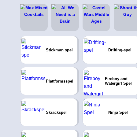
Stickman spel
Drifting-spel
Fireboy and
Plattformsspel
Watergirl Spel
Skräckspel
Ninja Spel