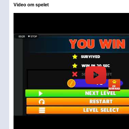
Video om spelet