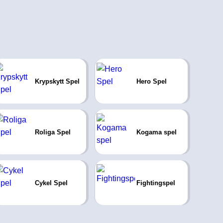
Krypskytt Spel
Hero Spel
Roliga Spel
Kogama spel
Cykel Spel
Fightingspel