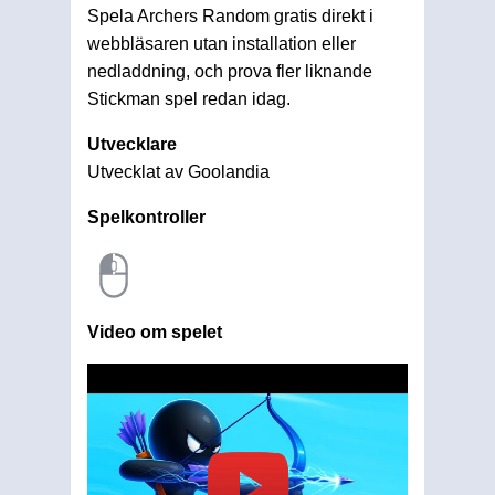
Spela Archers Random gratis direkt i
webbläsaren utan installation eller
nedladdning, och prova fler liknande
Stickman spel redan idag.
Utvecklare
Utvecklat av Goolandia
Spelkontroller
Video om spelet