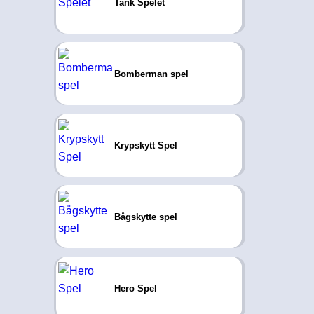
Tank Spelet
Bomberman spel
Krypskytt Spel
Bågskytte spel
Hero Spel