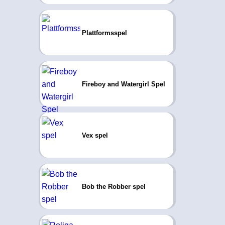
Plattformsspel
Fireboy and Watergirl Spel
Vex spel
Bob the Robber spel