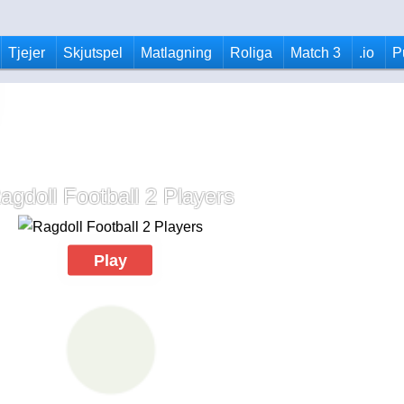
Tjejer
Skjutspel
Matlagning
Roliga
Match 3
.io
P
agdoll Football 2 Players
Play