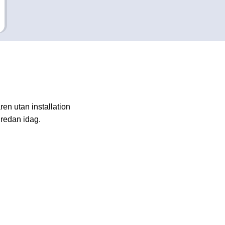
ren utan installation
 redan idag.