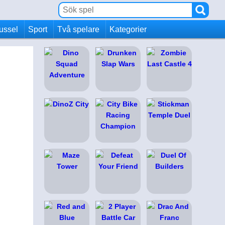
ussel
Sport
Två spelare
Kategorier