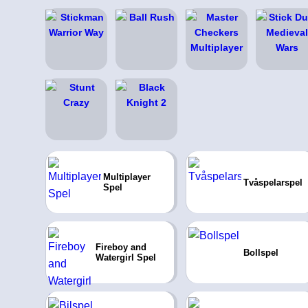
Multiplayer
Tvåspelarspel
Spel
Fireboy and
Bollspel
Watergirl Spel