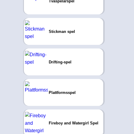
Tvåspelarspel
Stickman spel
Drifting-spel
Plattformsspel
Fireboy and Watergirl Spel