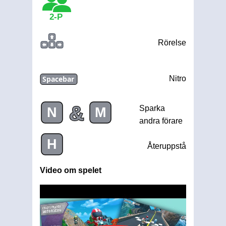
2-P
Rörelse
Spacebar
Nitro
&
Sparka
N
M
andra förare
H
Återuppstå
Video om spelet