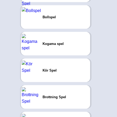
Bollspel
Kogama spel
Kör Spel
Brottning Spel