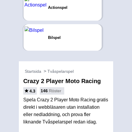
Actionspel
Bilspel
Startsida
Tvåspelarspel
Crazy 2 Player Moto Racing
146
Röster
4.3
Spela Crazy 2 Player Moto Racing gratis
direkt i webbläsaren utan installation
eller nedladdning, och prova fler
liknande Tvåspelarspel redan idag.