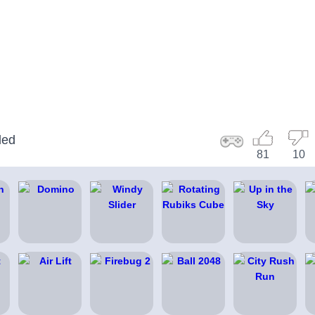
led
81
10