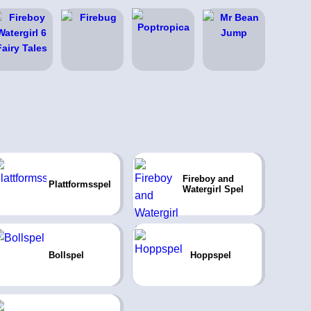
Fireboy and
Plattformsspel
Watergirl Spel
Bollspel
Hoppspel