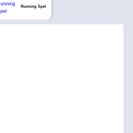
Running Spel