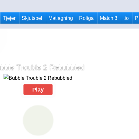
Tjejer
Skjutspel
Matlagning
Roliga
Match 3
.io
P
bble Trouble 2 Rebubbled
Play