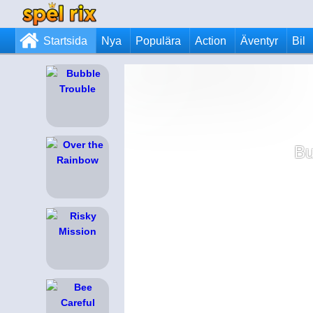
Startsida
Nya
Populära
Action
Äventyr
Bil
Bu