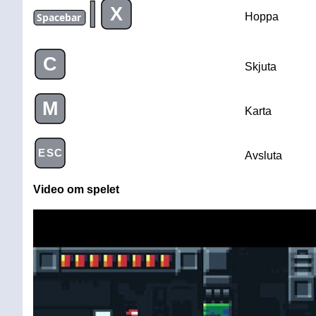
|
X
Spacebar
Hoppa
C
Skjuta
M
Karta
ESC
Avsluta
Video om spelet