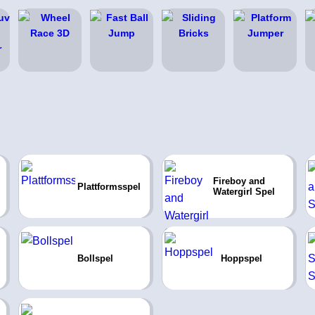
Fireboy and
Plattformsspel
Watergirl Spel
Bollspel
Hoppspel