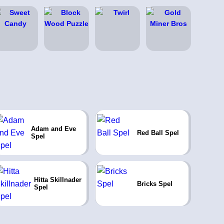
Adam and Eve
Red Ball Spel
Spel
Hitta Skillnader
Bricks Spel
Spel