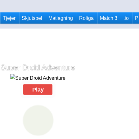
Tjejer
Skjutspel
Matlagning
Roliga
Match 3
.io
P
Super Droid Adventure
Play