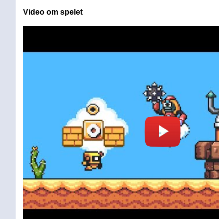
Video om spelet