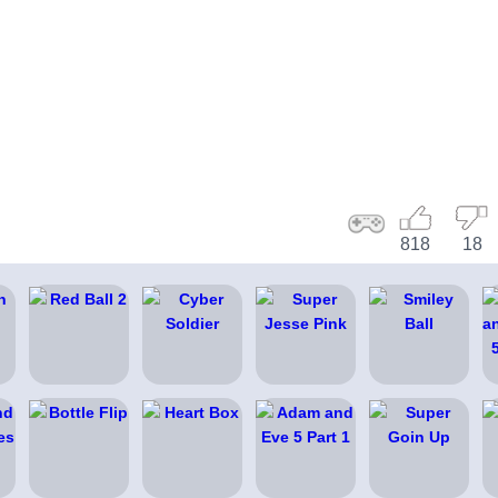
818
18