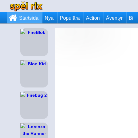
Startsida
Nya
Populära
Action
Äventyr
Bil