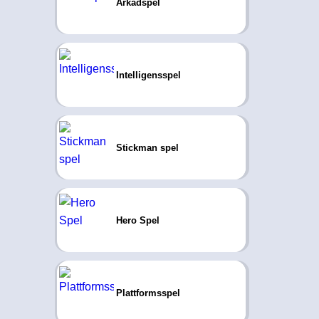
Arkadspel
Intelligensspel
Stickman spel
Hero Spel
Plattformsspel