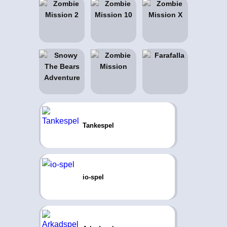
Tankespel
io-spel