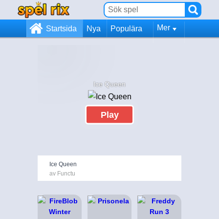
Mer
Startsida
Nya
Populära
Ice Queen
Play
Ice Queen
av Functu