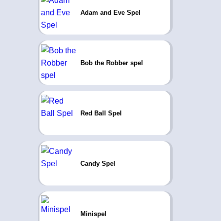
Adam and Eve Spel
Bob the Robber spel
Red Ball Spel
Candy Spel
Minispel