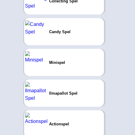
Collecting Spel
Candy Spel
Minispel
Ilmapallot Spel
Actionspel