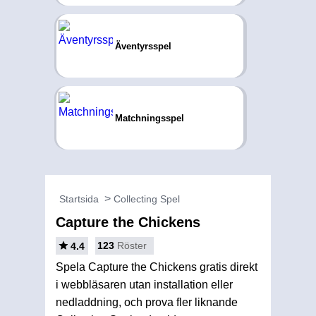
Äventyrsspel
Matchningsspel
Startsida
Collecting Spel
Capture the Chickens
123
Röster
4.4
Spela Capture the Chickens gratis direkt
i webbläsaren utan installation eller
nedladdning, och prova fler liknande