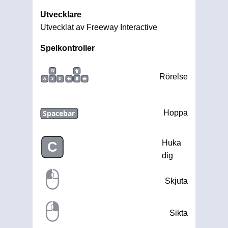
Utvecklare
Utvecklat av Freeway Interactive
Spelkontroller
W
Rörelse
A
S
D
Spacebar
Hoppa
Huka
C
dig
Skjuta
Sikta