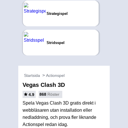
Strategispel
Stridsspel
Startsida
Actionspel
Vegas Clash 3D
868
Röster
4.9
Spela Vegas Clash 3D gratis direkt i
webbläsaren utan installation eller
nedladdning, och prova fler liknande
Actionspel redan idag.