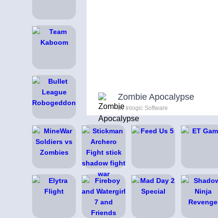
Zombie Apocalypse
av Inlogic Software