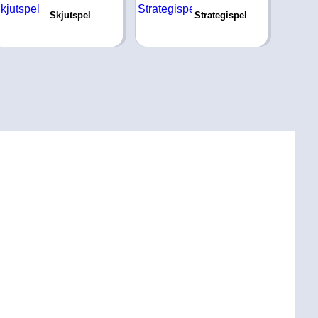
Skjutspel
Strategispel