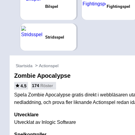
Bilspel
Fightingspel
Stridsspel
Startsida
Actionspel
Zombie Apocalypse
174
Röster
4.5
Spela Zombie Apocalypse gratis direkt i webbläsaren utan
nedladdning, och prova fler liknande Actionspel redan id
Utvecklare
Utvecklat av Inlogic Software
Spelkontroller