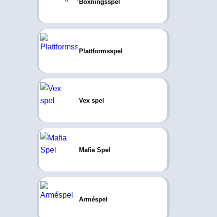
Boxningsspel
Plattformsspel
Vex spel
Mafia Spel
Arméspel