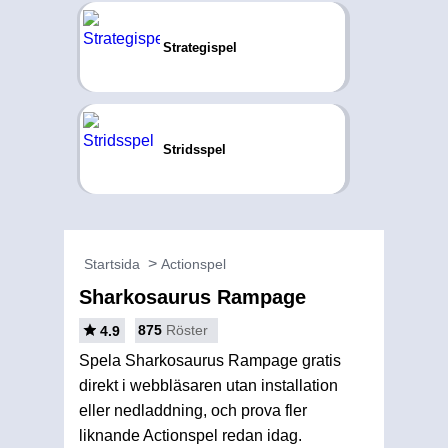
Strategispel
Stridsspel
Startsida
Actionspel
Sharkosaurus Rampage
875
Röster
4.9
Spela Sharkosaurus Rampage gratis
direkt i webbläsaren utan installation
eller nedladdning, och prova fler
liknande Actionspel redan idag.