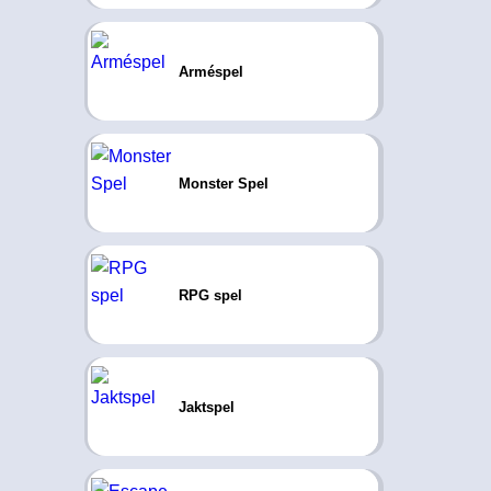
Arméspel
Monster Spel
RPG spel
Jaktspel