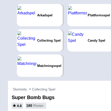
Arkadspel
Plattformsspel
Collecting Spel
Candy Spel
Matchningsspel
Startsida
Collecting Spel
Super Bomb Bugs
180
Röster
4.6