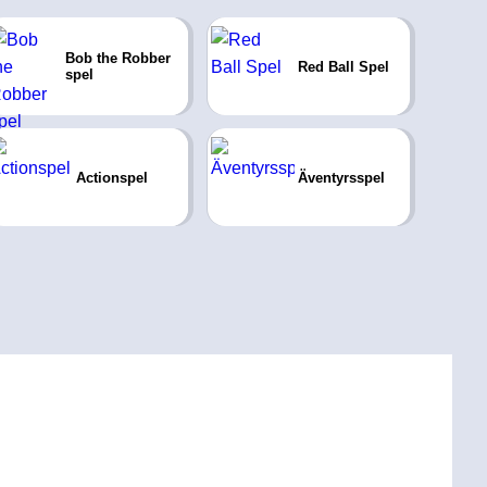
Bob the Robber
Red Ball Spel
spel
Actionspel
Äventyrsspel