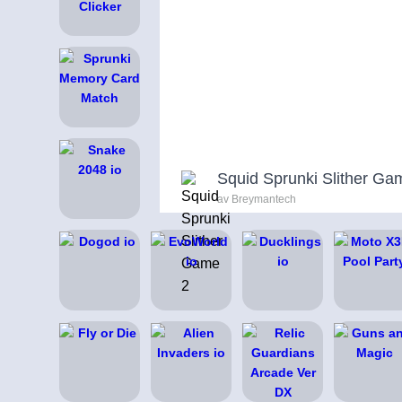
Squid Sprunki Slither Ga
av Breymantech