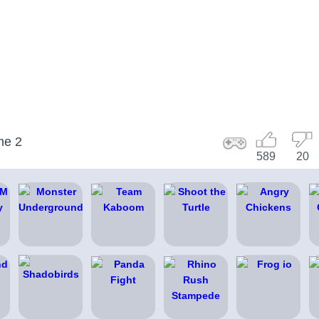
me 2
589
20