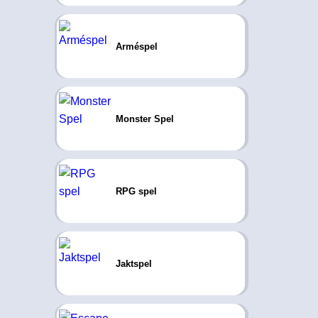
Arméspel
Monster Spel
RPG spel
Jaktspel