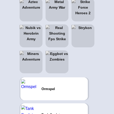
Ormspel