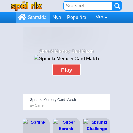
Mer
Startsida
Nya
Populära
Sprunki Memory Card Match
Play
Sprunki Memory Card Match
av Caner