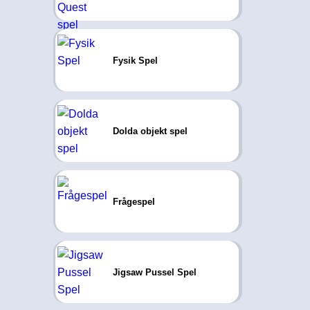
Fysik Spel
Dolda objekt spel
Frågespel
Jigsaw Pussel Spel