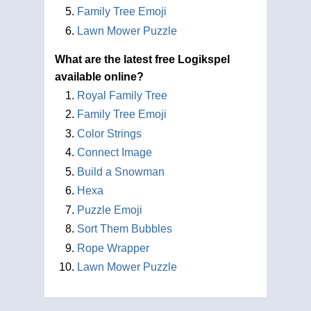
Family Tree Emoji
Lawn Mower Puzzle
What are the latest free Logikspel
available online?
Royal Family Tree
Family Tree Emoji
Color Strings
Connect Image
Build a Snowman
Hexa
Puzzle Emoji
Sort Them Bubbles
Rope Wrapper
Lawn Mower Puzzle