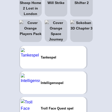
Tankespel
Intelligensspel
Troll Face Quest spel