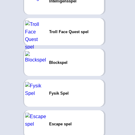
Intelligensspel
Troll Face Quest spel
Blockspel
Fysik Spel
Escape spel