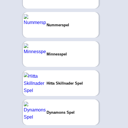
Nummerspel
Minnesspel
Hitta Skillnader Spel
Dynamons Spel