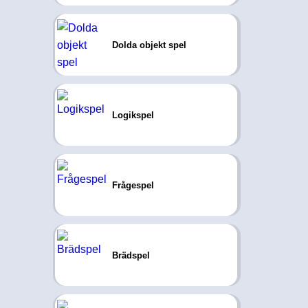
Dolda objekt spel
Logikspel
Frågespel
Brädspel