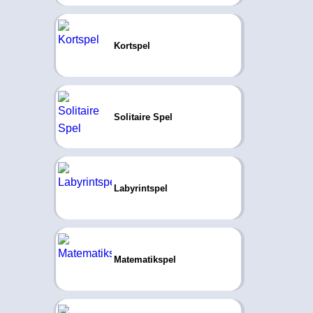
Kortspel
Solitaire Spel
Labyrintspel
Matematikspel