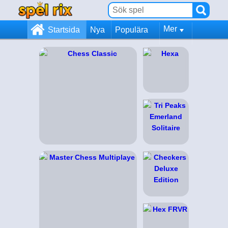
Mer
Startsida
Nya
Populära