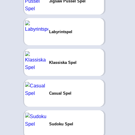
Jigsaw Pussel Spel
Labyrintspel
Klassiska Spel
Casual Spel
Sudoku Spel