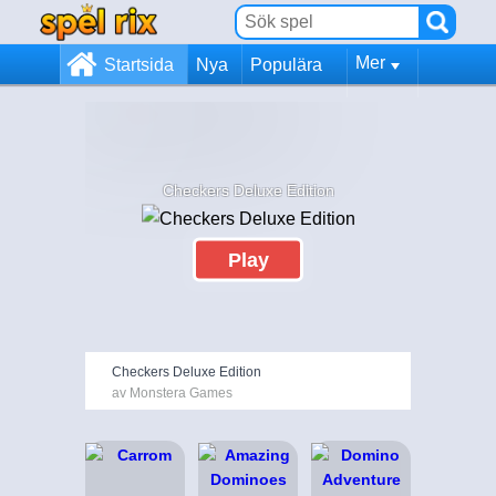
Mer
Startsida
Nya
Populära
Checkers Deluxe Edition
Play
Checkers Deluxe Edition
av Monstera Games