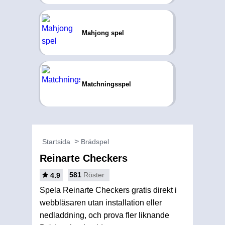
Mahjong spel
Matchningsspel
Startsida
Brädspel
Reinarte Checkers
581
Röster
4.9
Spela Reinarte Checkers gratis direkt i
webbläsaren utan installation eller
nedladdning, och prova fler liknande