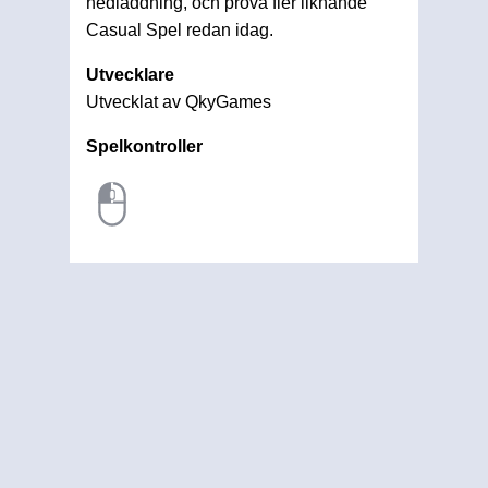
nedladdning, och prova fler liknande
Casual Spel redan idag.
Utvecklare
Utvecklat av QkyGames
Spelkontroller