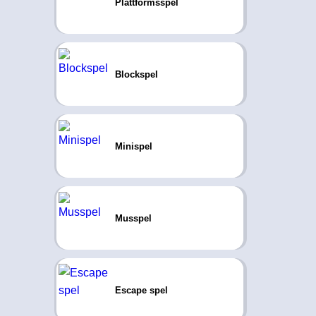
Plattformsspel
Blockspel
Minispel
Musspel
Escape spel