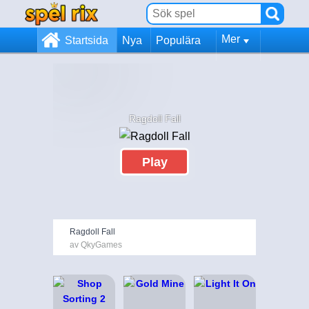
Mer
Startsida
Nya
Populära
Ragdoll Fall
Play
Ragdoll Fall
av QkyGames