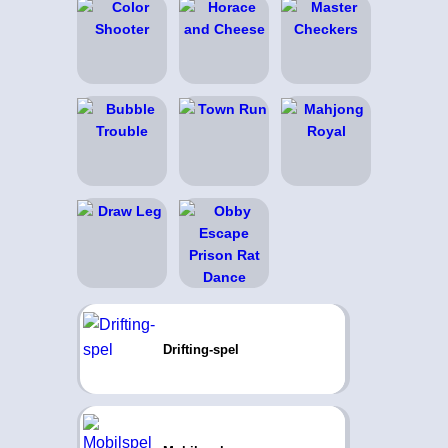
Drifting-spel