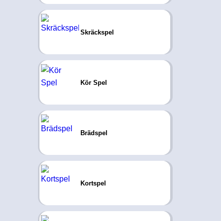
Skräckspel
Kör Spel
Brädspel
Kortspel