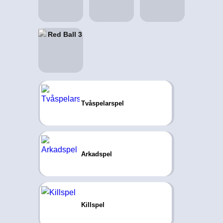
Tvåspelarspel
Arkadspel
Killspel