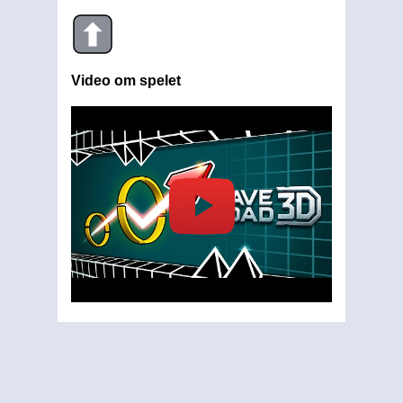
Video om spelet