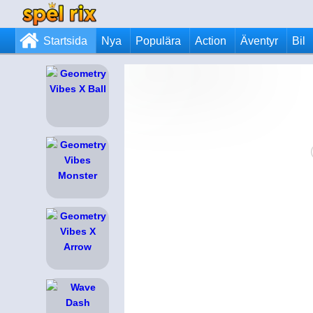
Startsida
Nya
Populära
Action
Äventyr
Bil