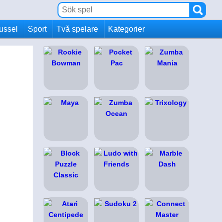
ussel
Sport
Två spelare
Kategorier