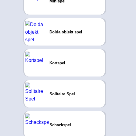
Minispel
Dolda objekt spel
Kortspel
Solitaire Spel
Schackspel