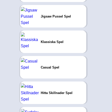
Jigsaw Pussel Spel
Klassiska Spel
Casual Spel
Hitta Skillnader Spel