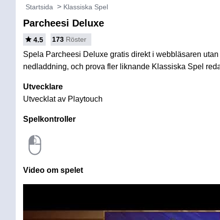
Startsida
Klassiska Spel
Parcheesi Deluxe
173
Röster
4.5
Spela Parcheesi Deluxe gratis direkt i webbläsaren utan i
nedladdning, och prova fler liknande Klassiska Spel red
Utvecklare
Utvecklat av Playtouch
Spelkontroller
Video om spelet