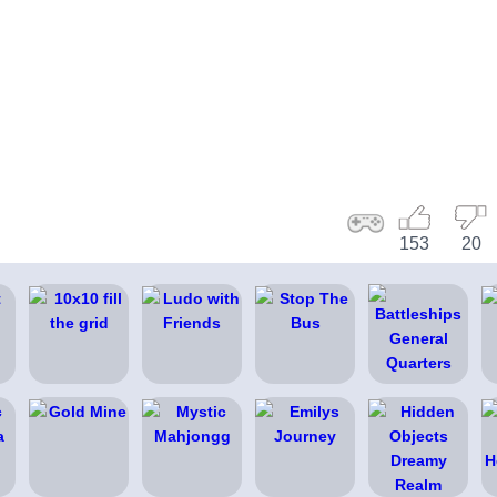
153
20