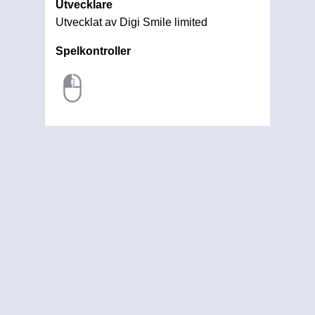
Utvecklare
Utvecklat av Digi Smile limited
Spelkontroller