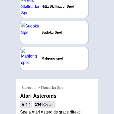
Hitta Skillnader Spel
Sudoku Spel
Mahjong spel
Startsida
Klassiska Spel
Atari Asteroids
134
Röster
4.4
Spela Atari Asteroids gratis direkt i