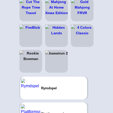
Rymdspel