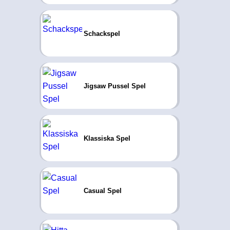
Schackspel
Jigsaw Pussel Spel
Klassiska Spel
Casual Spel