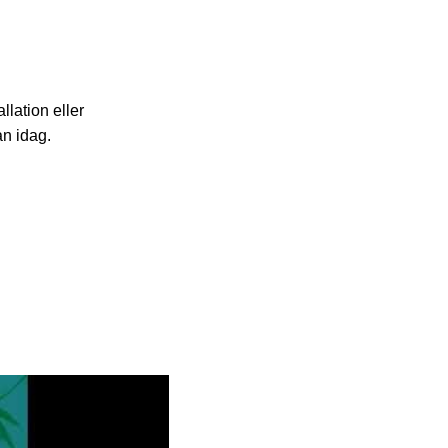
lation eller
an idag.