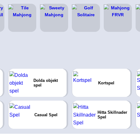
Dolda objekt
Kortspel
spel
Hitta Skillnader
Casual Spel
Spel