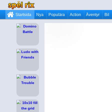
Startsida
Nya
Populära
Action
Äventyr
Bil