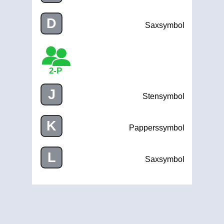
D
Saxsymbol
2-P
J
Stensymbol
K
Papperssymbol
L
Saxsymbol