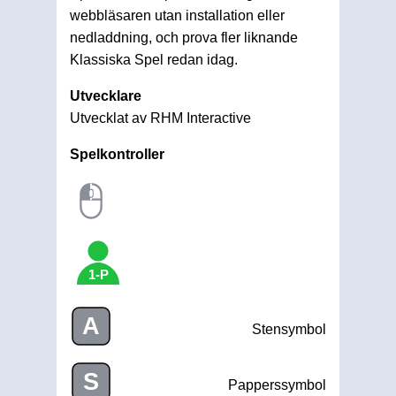
webbläsaren utan installation eller
nedladdning, och prova fler liknande
Klassiska Spel redan idag.
Utvecklare
Utvecklat av RHM Interactive
Spelkontroller
1-P
A
Stensymbol
S
Papperssymbol