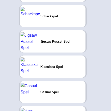
Schackspel
Jigsaw Pussel Spel
Klassiska Spel
Casual Spel