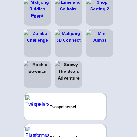
Tvåspelarspel