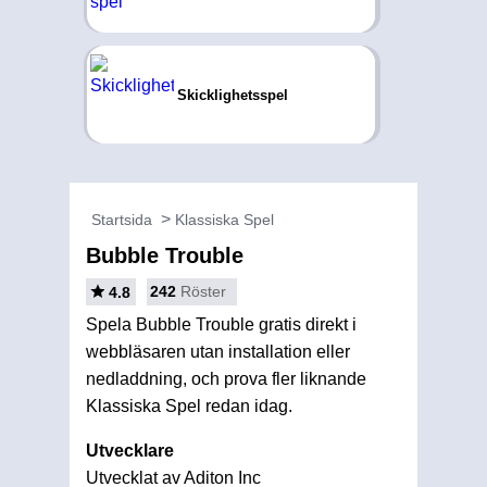
Skicklighetsspel
Startsida
Klassiska Spel
Bubble Trouble
242
Röster
4.8
Spela Bubble Trouble gratis direkt i
webbläsaren utan installation eller
nedladdning, och prova fler liknande
Klassiska Spel redan idag.
Utvecklare
Utvecklat av Aditon Inc