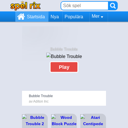
Mer
Startsida
Nya
Populära
Bubble Trouble
Play
Bubble Trouble
av Aditon Inc