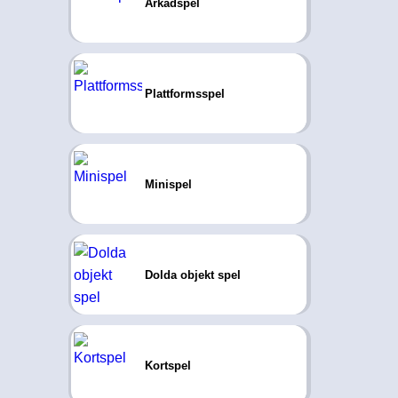
Arkadspel
Plattformsspel
Minispel
Dolda objekt spel
Kortspel