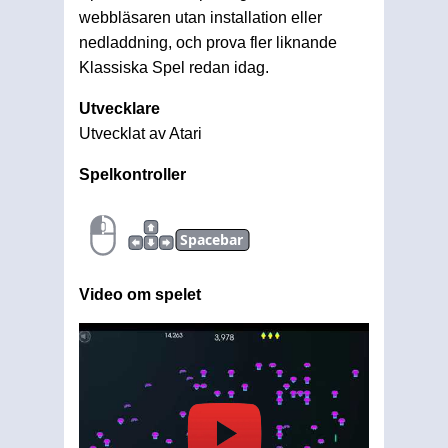
webbläsaren utan installation eller
nedladdning, och prova fler liknande
Klassiska Spel redan idag.
Utvecklare
Utvecklat av Atari
Spelkontroller
Spacebar
Video om spelet