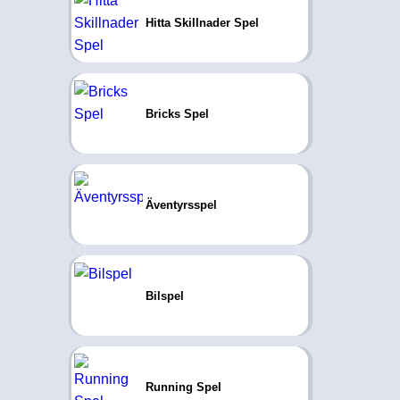
Hitta Skillnader Spel
Bricks Spel
Äventyrsspel
Bilspel
Running Spel