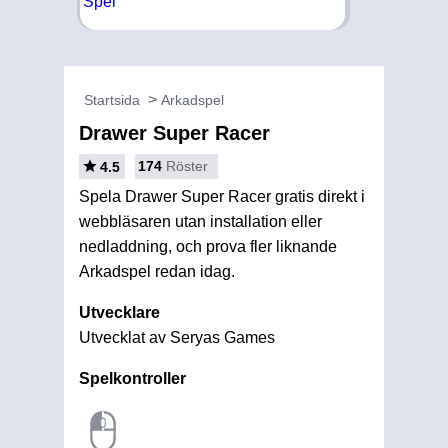
Startsida
Arkadspel
Drawer Super Racer
174
Röster
4.5
Spela Drawer Super Racer gratis direkt i
webbläsaren utan installation eller
nedladdning, och prova fler liknande
Arkadspel redan idag.
Utvecklare
Utvecklat av Seryas Games
Spelkontroller