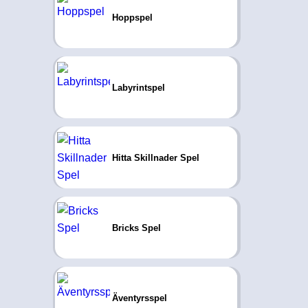
Hoppspel
Labyrintspel
Hitta Skillnader Spel
Bricks Spel
Äventyrsspel