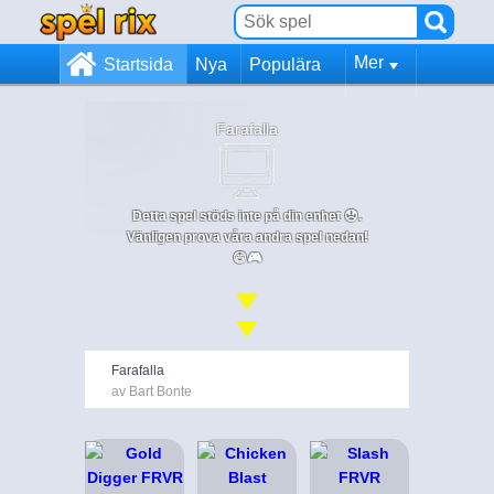
Mer
Startsida
Nya
Populära
Farafalla
Detta spel stöds inte på din enhet 😞.
Vänligen prova våra andra spel nedan!
😄🎮
Farafalla
av Bart Bonte