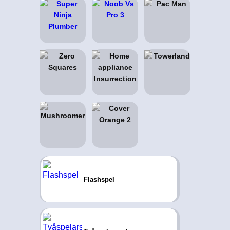
Flashspel