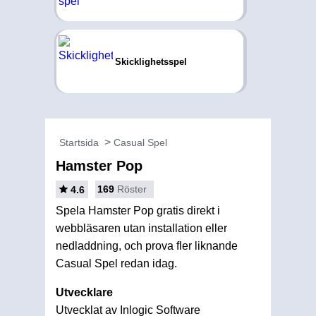
Skicklighetsspel
Startsida
Casual Spel
Hamster Pop
169
Röster
4.6
Spela Hamster Pop gratis direkt i
webbläsaren utan installation eller
nedladdning, och prova fler liknande
Casual Spel redan idag.
Utvecklare
Utvecklat av Inlogic Software